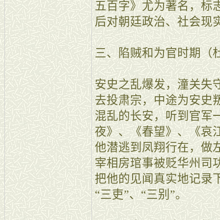
五百字》尤为著名，标
后对朝廷政治、社会现
三、陷贼和为官时期（
安史之乱爆发，潼关失
去投肃宗，中途为安史
混乱的长安，听到官军
夜》、《春望》、《哀
他潜逃到凤翔行在，做
宰相房琯事被贬华州司
把他的见闻真实地记录
“三吏”、“三别”。