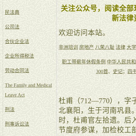
关注公众号，阅读全部
民法典
新法律
公司法
欢迎访问本站。
合伙企业法
非洲培训
房地产
八荣八耻
法律
大
企业所得税法
职工带薪年休假条例
中华人民共和
劳动合同法
300首
、
史记
；
四
The Family and Medical
Leave Act
杜甫（712—770）
北襄阳，生于河南巩县
刑法
时，杜甫官左拾遗。后
刑事诉讼法
节度府参谋，加检校工