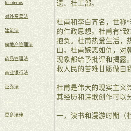
遗、杜工部。
Incoterms
对外贸易法
杜甫和李白齐名，世称“
的仁政思想。杜甫有“致
建筑法
抱负。杜甫热爱生活，
房地产管理法
山。杜甫嫉恶如仇，对
现象都给予批评和揭露
药品管理法
救人民的苦难甘愿做自
商业银行法
杜甫是伟大的现实主义
证券法
其经历和诗歌创作可以
......
一，读书和漫游时期（
更多法律