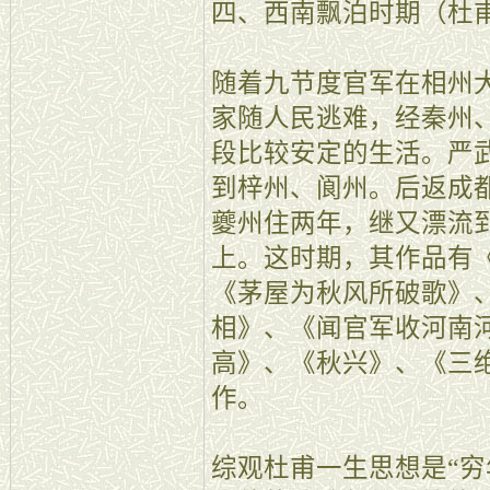
四、西南飘泊时期（杜
随着九节度官军在相州
家随人民逃难，经秦州
段比较安定的生活。严
到梓州、阆州。后返成
夔州住两年，继又漂流
上。这时期，其作品有
《茅屋为秋风所破歌》
相》、《闻官军收河南
高》、《秋兴》、《三
作。
综观杜甫一生思想是“穷