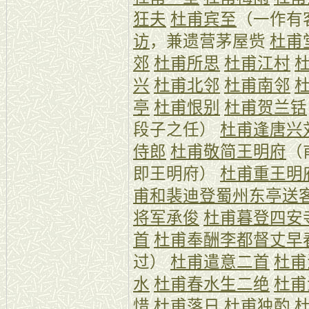
狂夫
杜甫宾至
（一作有
访
，兼遗营茅屋赀
杜甫
郊
杜甫所思
杜甫江村
兴
杜甫北邻
杜甫南邻
亭
杜甫恨别
杜甫贺兰铦
段子之任）
杜甫逢唐兴
侍郎
杜甫敬简王明府
（
即王明府）
杜甫重王明
甫和裴迪登蜀州东亭送
将军承俊
杜甫暮登四安
首
杜甫奉酬李都督丈早
过）
杜甫遣意二首
杜甫
水
杜甫春水生二绝
杜甫
惜
杜甫落日
杜甫独酌