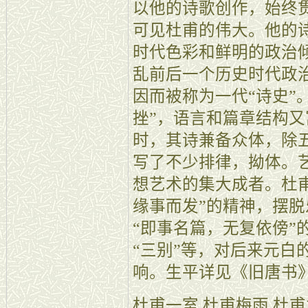
以他的诗歌创作，始终
可见杜甫的伟大。他的
时代色彩和鲜明的政治
乱前后一个历史时代政
因而被称为一代“诗史”
挫”，语言和篇章结构
时，其诗兼备众体，除
写了不少排律，拗体。
想艺术的集大成者。杜
缘事而发”的精神，摆
“即事名篇，无复依傍”
“三别”等，对后来元白
响。生平详见《旧唐书
杜甫一室
杜甫梅雨
杜甫