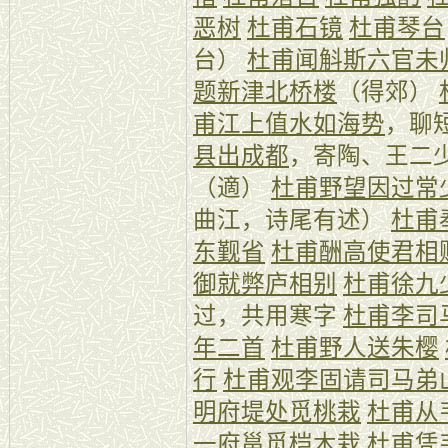
恶树
杜甫石镜
杜甫琴台
台）
杜甫闻斛斯六官未
题新津北桥楼
（得郊）
甫江上值水如海势
，聊
县出成都
，寄陶、王二
（適）
杜甫野望因过常
曲江，诗尾有述）
杜甫
东觐省
杜甫酬高使君相
御就弊庐相别
杜甫徐九
过，共用寒字
杜甫李司
年二首
杜甫野人送朱樱
行
杜甫观李固请司马弟
明府堤处觅桃栽
杜甫从
一府邕觅桤木栽
杜甫凭