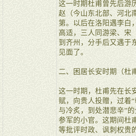
这一时期杜甫曾先后游
赵（今山东北部、河北
第。以后在洛阳遇李白
高适，三人同游梁、宋
到齐州，分手后又遇于
见面了。
二、困居长安时期（杜
这一时期，杜甫先在长
赋，向贵人投赠，过着
与冷炙，到处潜悲辛”
参军的小官。这期间杜
等批评时政、讽刺权贵