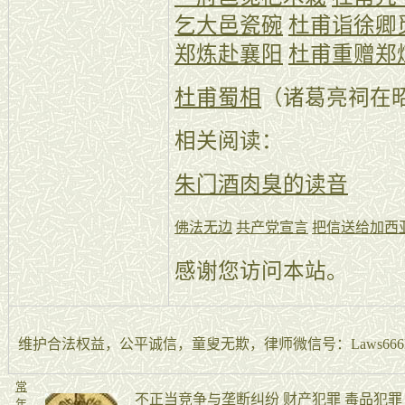
乞大邑瓷碗
杜甫诣徐卿
郑炼赴襄阳
杜甫重赠郑
杜甫蜀相
（诸葛亮祠在
相关阅读：
朱门酒肉臭的读音
佛法无边
共产党宣言
把信送给加西
感谢您访问本站。
维护合法权益，公平诚信，童叟无欺，律师微信号：Laws666La