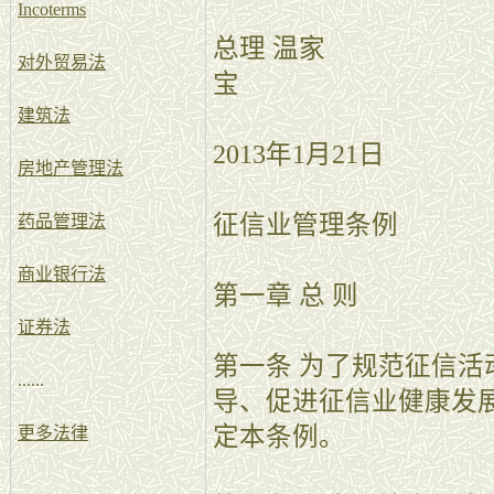
Incoterms
总理 温家
对外贸易法
建筑法
2013年1月21日
房地产管理法
征信业管理条例
药品管理法
商业银行法
第一章 总 则
证券法
第一条 为了规范征信
......
导、促进征信业健康发
定本条例。
更多法律